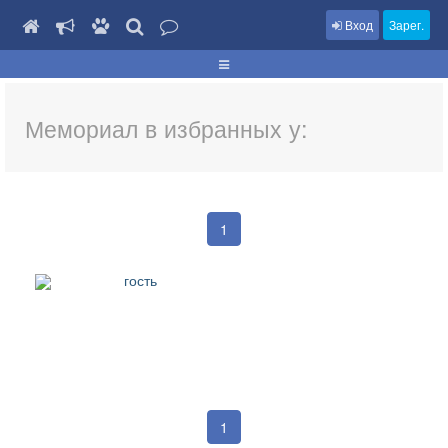
Вход
Зарег.
Мемориал в избранных у:
1
гость
1