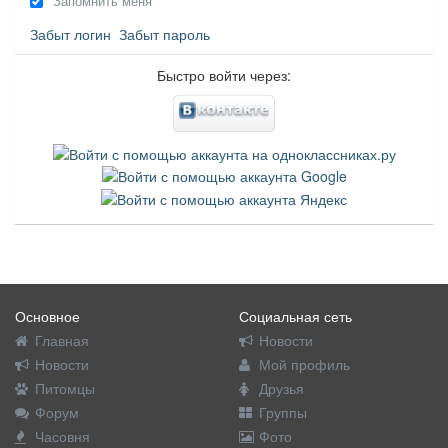
Запомнить меня
Забыт логин
Забыт пароль
Быстро войти через:
Основное
Социальная сеть
Главная
Новости
Новости
Мой профиль
Питомцы
Друзья
Форум
Группы
Часовня
Фото