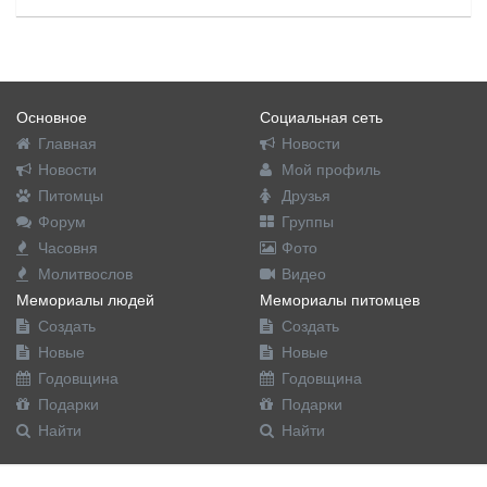
Основное
Социальная сеть
Главная
Новости
Новости
Мой профиль
Питомцы
Друзья
Форум
Группы
Часовня
Фото
Молитвослов
Видео
Мемориалы людей
Мемориалы питомцев
Создать
Создать
Новые
Новые
Годовщина
Годовщина
Подарки
Подарки
Найти
Найти