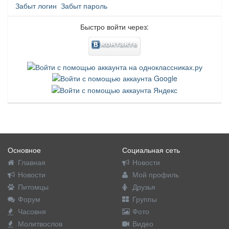
Забыт логин
Забыт пароль
Быстро войти через:
Основное
Социальная сеть
Главная
Новости
Новости
Мой профиль
Питомцы
Друзья
Форум
Группы
Часовня
Фото
Молитвослов
Видео