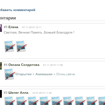
бавить комментарий
ентарии
#5
Елена
07.11.2015 12:11
Светлая, Вечная Память ,Божьей Благодати !
#4
Оксана Солдатова
07.11.2015 11:36
Открытки » Анимашки
»
Огонь,свечи
#3
Шелег Алла
15.07.2015 11:45