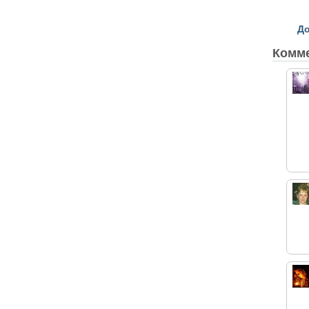
До
Комм