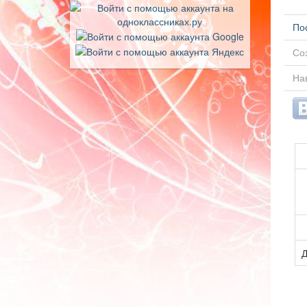
По
Соз
Нав
Д