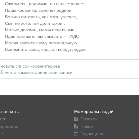
Сжальтесь, родимые, он ведь страдает,
Наша кровинка, сыночек родной,
Больно смотреть, как мать угасает,
Сын не хотел ей доли такой…
Милые девочки, мамы печальные,
Надо нам жить, вы слышите – НАДО!
Молча зажгите свечу поминальную,
Вспомните сына, ведь он всегда рядом!
новить список комментариев
S лента комментариев этой записи
ная сеть
Мемориалы людей
сти
Создать
профиль
Новые
ья
Годовщина