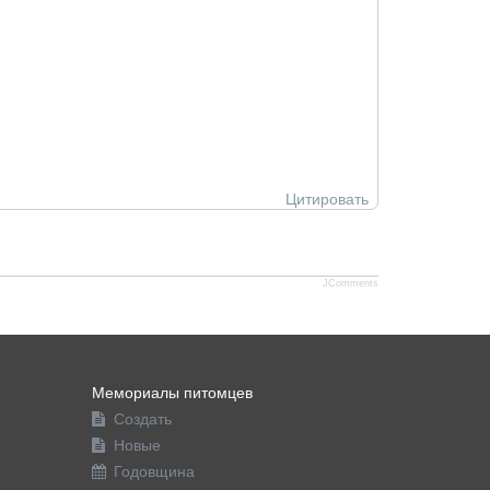
Цитировать
JComments
Мемориалы питомцев
Создать
Новые
Годовщина