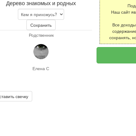
Дерево знакомых и родных
Под
Наш сайт я
Сохранить
Все доходы
содержание
Родственник
сохранять, н
Елена С
ставить свечку