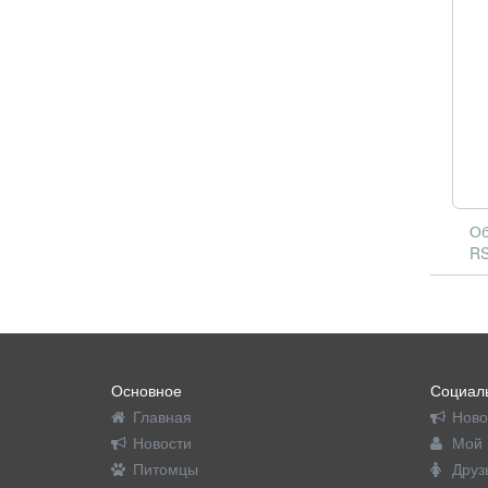
Об
RS
Основное
Социаль
Главная
Ново
Новости
Мой 
Питомцы
Друз