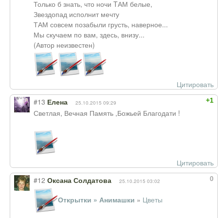
Только б знать, что ночи TАМ белые,
Звездопад исполнит мечту
ТАМ совсем позабыли грусть, наверное...
Мы скучаем по вам, здесь, внизу...
(Автор неизвестен)
Цитировать
+1
#13
Елена
25.10.2015 09:29
Светлая, Вечная Память ,Божьей Благодати !
Цитировать
0
#12
Оксана Солдатова
25.10.2015 03:02
Открытки » Анимашки
»
Цветы