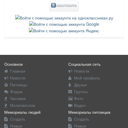
Основное
Социальная сеть
Главная
Новости
Новости
Мой профиль
Питомцы
Друзья
Форум
Группы
Часовня
Фото
Молитвослов
Видео
Мемориалы людей
Мемориалы питомцев
Создать
Создать
Новые
Новые