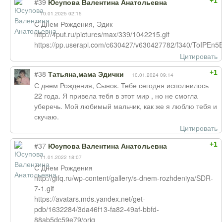
+1
#39
Юсупова Валентина Анатольевна
10.01.2025 02:15
С Днем Рождения, Эдик
http://4put.ru/pictures/max/339/1042215.gif
https://pp.userapi.com/c630427/v630427782/f340/ToIPEn5
Цитировать
+1
#38
Татьяна,мама Эдички
10.01.2024 09:14
С днем Рождения, Сынок. Тебе сегодня исполнилось
22 года. Я привела тебя в этот мир , но не смогла
уберечь. Мой любимый мальчик, как же я люблю тебя и
скучаю.
Цитировать
+1
#37
Юсупова Валентина Анатольевна
11.01.2022 18:07
С Днем Рождения
http://gifq.ru/wp-content/gallery/s-dnem-rozhdeniya/SDR-
7-1.gif
https://avatars.mds.yandex.net/get-
pdb/1632284/3da46f13-fa82-49af-bbfd-
88ab5dc59e79/orig