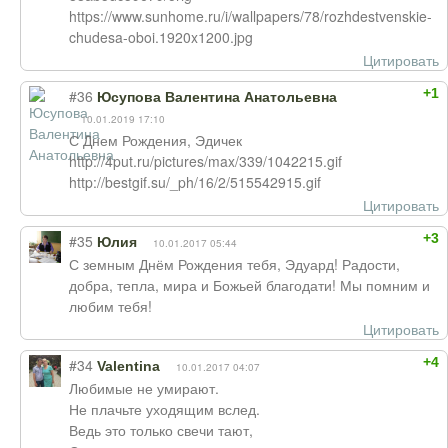
https://www.sunhome.ru/i/wallpapers/78/rozhdestvenskie-
chudesa-oboi.1920x1200.jpg
Цитировать
+1
#36
Юсупова Валентина Анатольевна
10.01.2019 17:10
С Днем Рождения, Эдичек
http://4put.ru/pictures/max/339/1042215.gif
http://bestgif.su/_ph/16/2/515542915.gif
Цитировать
+3
#35
Юлия
10.01.2017 05:44
С земным Днём Рождения тебя, Эдуард! Радости,
добра, тепла, мира и Божьей благодати! Мы помним и
любим тебя!
Цитировать
+4
#34
Valentina
10.01.2017 04:07
Любимые не умирают.
Не плачьте уходящим вслед.
Ведь это только свечи тают,