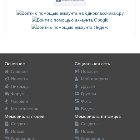
Основное
Социальная сеть
Главная
Новости
Новости
Мой профиль
Питомцы
Друзья
Форум
Группы
Часовня
Фото
Молитвослов
Видео
Мемориалы людей
Мемориалы питомцев
Создать
Создать
Новые
Новые
Годовщина
Годовщина