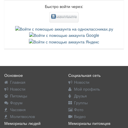
Быстро войти через:
Основное
Социальная сеть
Главная
Новости
Новости
Мой профиль
Питомцы
Друзья
Форум
Группы
Часовня
Фото
Молитвослов
Видео
Мемориалы людей
Мемориалы питомцев