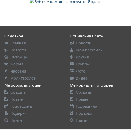
Основное
Социальная сеть
Главная
Новости
Новости
Мой профиль
Питомцы
Друзья
Форум
Группы
Часовня
Фото
Молитвослов
Видео
Мемориалы людей
Мемориалы питомцев
Создать
Создать
Новые
Новые
Годовщина
Годовщина
Подарки
Подарки
Найти
Найти