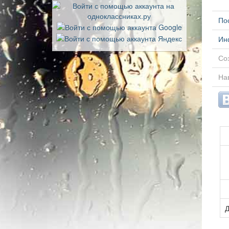
По
Ин
Соз
Нав
Д