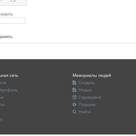
новить
равить
ная сеть
Мемориалы людей
сти
Создать
профиль
Новые
ья
Годовщина
пы
Подарки
Найти
о