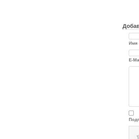
Добав
Имя 
E-Ma
Подп