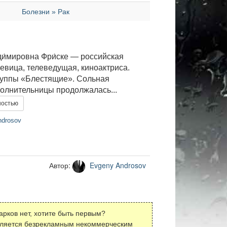
Болезни » Рак
и́мировна Фри́ске — российская
евица, телеведущая, киноактриса.
руппы «Блестящие». Сольная
полнительницы продолжалась...
ностью
drosov
Автор:
Evgeny Androsov
арков нет, хотите быть первым?
вляется безрекламным некоммерческим