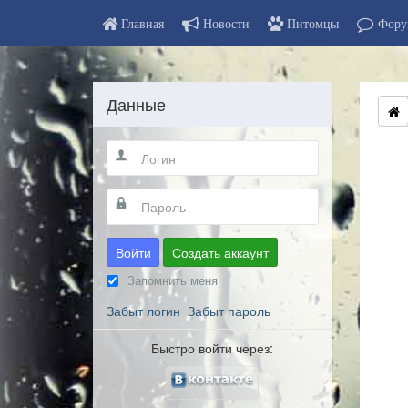
Главная
Новости
Питомцы
Фору
Данные
Войти
Создать аккаунт
Запомнить меня
Забыт логин
Забыт пароль
Быстро войти через: