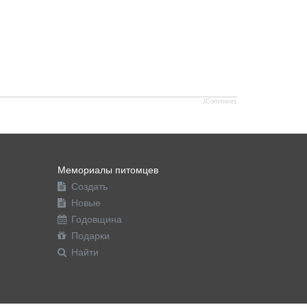
JComments
Мемориалы питомцев
Создать
Новые
Годовщина
Подарки
Найти