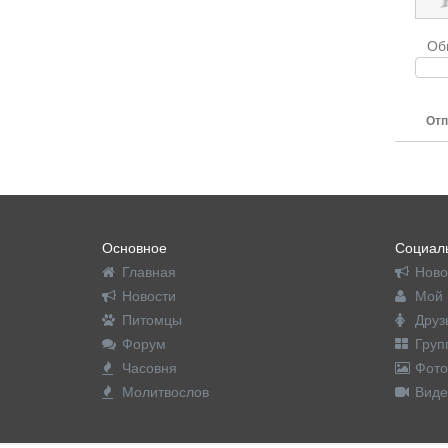
Об
Отп
Основное
Социаль
Главная
Ново
Новости
Мой 
Питомцы
Друз
Форум
Груп
Часовня
Фото
Молитвослов
Виде