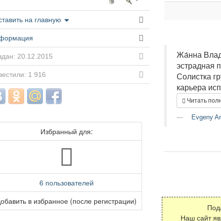
ставить на главную
формация
Жа́нна Влад
дан: 20.12.2015
эстрадная п
естили: 1 916
Солистка г
карьера ис
Читать пол
Evgeny An
Избранный для:
6 пользователей
обавить в избранное (после регистрации)
Под
Наш сайт я