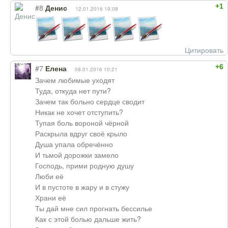
+1
#8
Денис
12.01.2016 19:08
Цитировать
+6
#7
Елена
08.01.2016 10:21
Зачем любимые уходят
Туда, откуда нет пути?
Зачем так больно сердце сводит
Никак не хочет отступить?
Тупая боль вороной чёрной
Раскрыла вдруг своё крыло
Душа упала обречённо
И тьмой дорожки замело
Господь, прими родную душу
Люби её
И в пустоте в жару и в стужу
Храни её
Ты дай мне сил прогнать бессилье
Как с этой болью дальше жить?