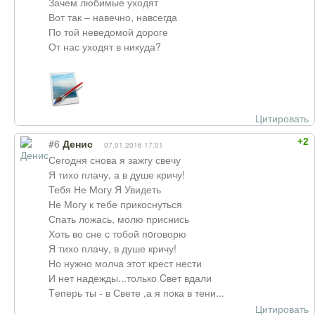
Зачем любимые уходят
Вот так – навечно, навсегда
По той неведомой дороге
От нас уходят в никуда?
Цитировать
+2
#6
Денис
07.01.2016 17:01
Сегодня снова я зажгу свечу
Я тихо плачу, а в душе кричу!
Тебя Не Могу Я Увидеть
Не Могу к тебе прикоснуться
Спать ложась, молю приснись
Хоть во сне с тобой пoговорю
Я тихо плачу, в душе кричу!
Но нужно молча этот крест нести
И нет надежды...только Cвет вдали
Tеперь ты - в Свете ,а я пока в тени...
Цитировать