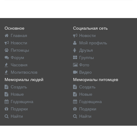
Основное
Социальная сеть
Главная
Новости
Новости
Мой профиль
Питомцы
Друзья
Форум
Группы
Часовня
Фото
Молитвослов
Видео
Мемориалы людей
Мемориалы питомцев
Создать
Создать
Новые
Новые
Годовщина
Годовщина
Подарки
Подарки
Найти
Найти