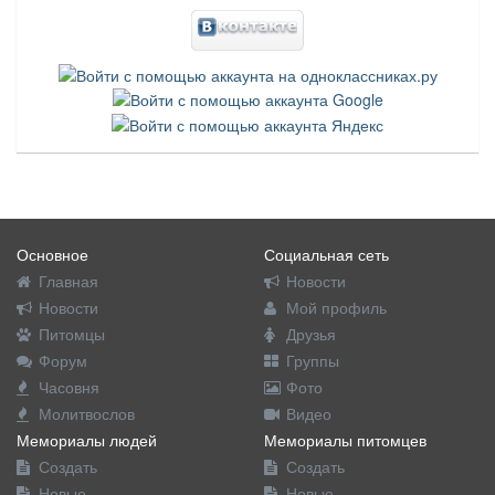
Основное
Социальная сеть
Главная
Новости
Новости
Мой профиль
Питомцы
Друзья
Форум
Группы
Часовня
Фото
Молитвослов
Видео
Мемориалы людей
Мемориалы питомцев
Создать
Создать
Новые
Новые