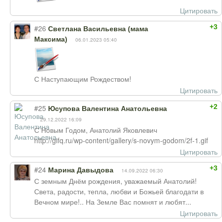
Цитировать
+3
#26
Светлана Васильевна (мама
Максима)
06.01.2023 05:40
С Наступающим Рождеством!
Цитировать
+2
#25
Юсупова Валентина Анатольевна
29.12.2022 16:09
С Новым Годом, Анатолий Яковлевич
http://gifq.ru/wp-content/gallery/s-novym-godom/2f-1.gif
Цитировать
+3
#24
Марина Давыдова
14.09.2022 06:30
С земным Днём рождения, уважаемый Анатолий!
Света, радости, тепла, любви и Божьей благодати в
Вечном мире!.. На Земле Вас помнят и любят...
Цитировать