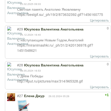
23.02.2025 09:03
Светлая память Анатолию Яковлевичу
https://bestgif.su/_ph/19/2/873632392.gif?1456160775
Цитировать
0
#29
Юсупова Валентина Анатольевна
25.12.2024 16:40
С наступающим Новым Годом,Анатолий
https://miranimashki.ru/_ph/31/2/420136978.gif?
1451548621
Цитировать
0
#28
Юсупова Валентина Анатольевна
08.05.2024 16:53
С Днём Победы
http://4put.ru/pictures/max/314/965328.gif
Цитировать
+1
#27
Елена Джур
26.02.2024 05:26