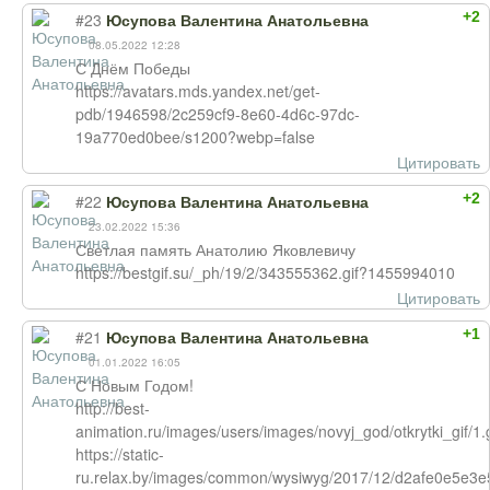
+2
#23
Юсупова Валентина Анатольевна
08.05.2022 12:28
С Днём Победы
https://avatars.mds.yandex.net/get-
pdb/1946598/2c259cf9-8e60-4d6c-97dc-
19a770ed0bee/s1200?webp=false
Цитировать
+2
#22
Юсупова Валентина Анатольевна
23.02.2022 15:36
Светлая память Анатолию Яковлевичу
https://bestgif.su/_ph/19/2/343555362.gif?1455994010
Цитировать
+1
#21
Юсупова Валентина Анатольевна
01.01.2022 16:05
С Новым Годом!
http://best-
animation.ru/images/users/images/novyj_god/otkrytki_gif/1.g
https://static-
ru.relax.by/images/common/wysiwyg/2017/12/d2afe0e5e3