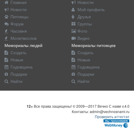
Главная
Новости
Новости
Мой профиль
Питомцы
Друзья
Форум
Группы
Часовня
Фото
Молитвослов
Видео
Мемориалы людей
Мемориалы питомцев
Создать
Создать
Новые
Новые
Годовщина
Годовщина
Подарки
Подарки
Найти
Найти
12+
Все права защищены! © 2009—2017 Вечно С нами v.4.0
Контакты: admin@vechnosnami.ru
Проверить аттестат