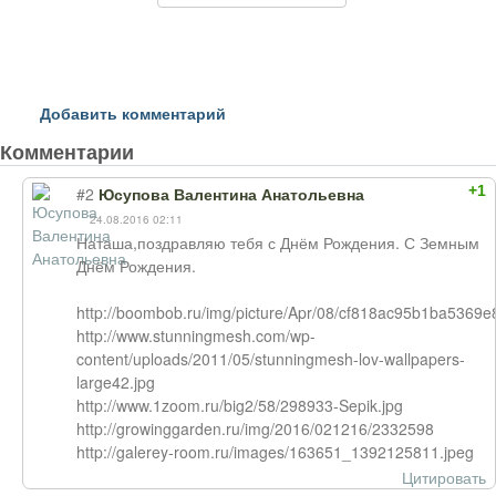
Добавить комментарий
Комментарии
+1
#2
Юсупова Валентина Анатольевна
24.08.2016 02:11
Наташа,поздравляю тебя с Днём Рождения. С Земным
Днём Рождения.
http://boombob.ru/img/picture/Apr/08/cf818ac95b1ba5369
http://www.stunningmesh.com/wp-
content/uploads/2011/05/stunningmesh-lov-wallpapers-
large42.jpg
http://www.1zoom.ru/big2/58/298933-Sepik.jpg
http://growinggarden.ru/img/2016/021216/2332598
http://galerey-room.ru/images/163651_1392125811.jpeg
Цитировать