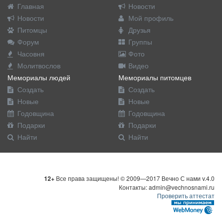
Главная
Новости
Новости
Мой профиль
Питомцы
Друзья
Форум
Группы
Часовня
Фото
Молитвослов
Видео
Мемориалы людей
Мемориалы питомцев
Создать
Создать
Новые
Новые
Годовщина
Годовщина
Подарки
Подарки
Найти
Найти
12+
Все права защищены! © 2009—2017 Вечно С нами v.4.0
Контакты: admin@vechnosnami.ru
Проверить аттестат