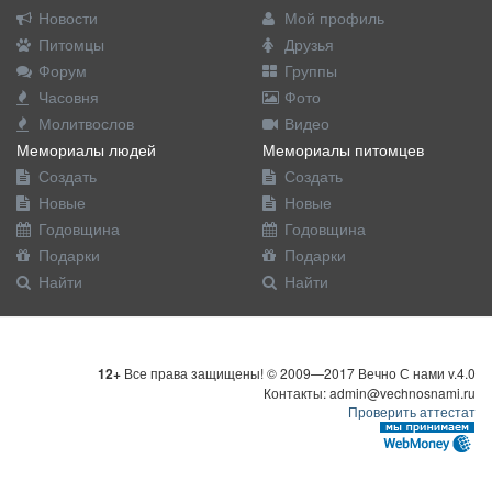
Новости
Мой профиль
Питомцы
Друзья
Форум
Группы
Часовня
Фото
Молитвослов
Видео
Мемориалы людей
Мемориалы питомцев
Создать
Создать
Новые
Новые
Годовщина
Годовщина
Подарки
Подарки
Найти
Найти
12+
Все права защищены! © 2009—2017 Вечно С нами v.4.0
Контакты: admin@vechnosnami.ru
Проверить аттестат