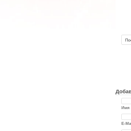
По
Добав
Имя 
E-Ma