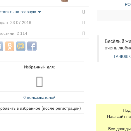
РО
ставить на главную
дан: 23.07.2016
естили: 2 114
Весёлый жи
очень любил
ТАНЮШК
Избранный для:
0 пользователей
обавить в избранное (после регистрации)
Под
Наш сайт я
Все доходы