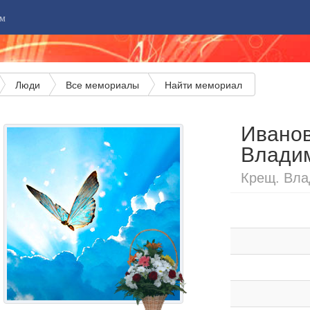
м
Люди
Все мемориалы
Найти мемориал
Ивано
Влади
Крещ. Вла