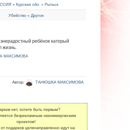
ССИЯ » Курская обл. » Рыльск
Убийство » Другое
знерадостный ребёнок каторый
 жизнь.
А МАКСИМОВА
Автор:
ТАНЮШКА МАКСИМОВА
арков нет, хотите быть первым?
вляется безрекламным некоммерческим
проектом!
 от подарков целенаправленно идут на