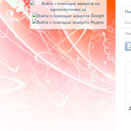
По
Соз
Нав
Д