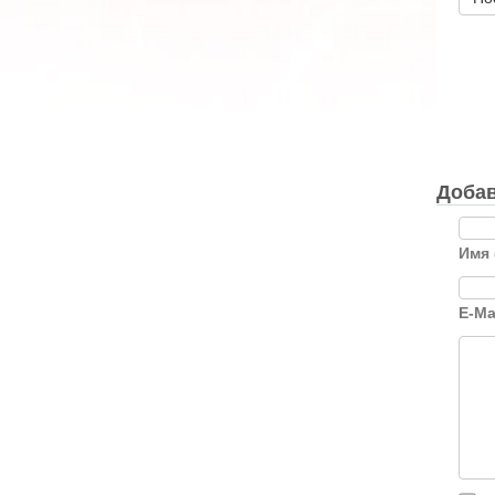
Добав
Имя 
E-Ma