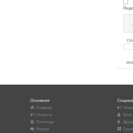
Подп
Об
Отп
Основное
Социаль
Главная
Ново
Новости
Мой 
Питомцы
Друз
Форум
Груп