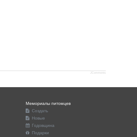
JComments
Мемориалы питомцев
Создать
Новые
Годовщина
Подарки