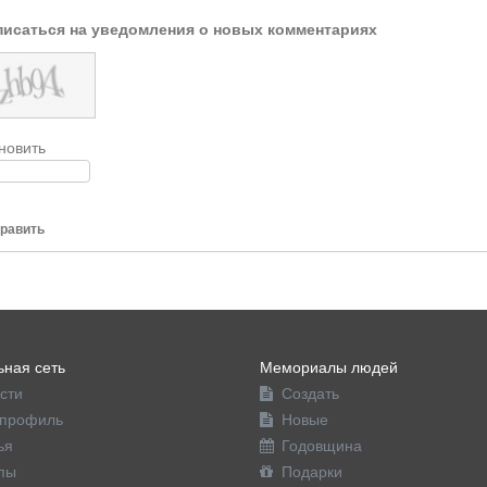
исаться на уведомления о новых комментариях
новить
равить
ная сеть
Мемориалы людей
сти
Создать
профиль
Новые
ья
Годовщина
пы
Подарки