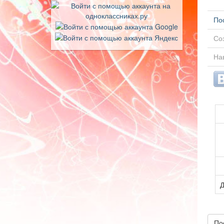
По
Соз
Нав
Д
По