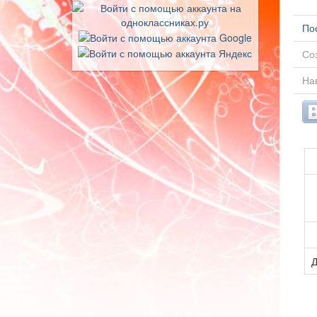
По
Соз
Нав
Д