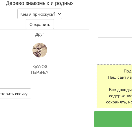
Дерево знакомых и родных
Сохранить
Друг
КрУтОй
Под
ПаРеНь?
Наш сайт я
Все доходы
ставить свечку
содержание
сохранять, н