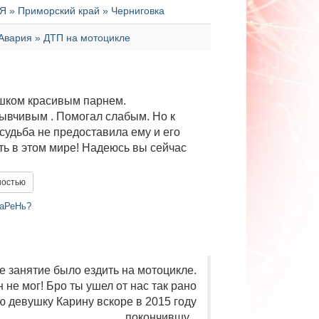
 » Приморский край » Черниговка
Авария » ДТП на мотоцикле
шком красивым парнем.
ывчивым . Помогал слабым. Но к
удьба не предоставила ему и его
ь в этом мире! Надеюсь вы сейчас
ностью
аРеНь?
 занятие было ездить на мотоцикле.
н не мог! Бро ты ушел от нас так рано
ю девушку Карину вскоре в 2015 году
покончившу...