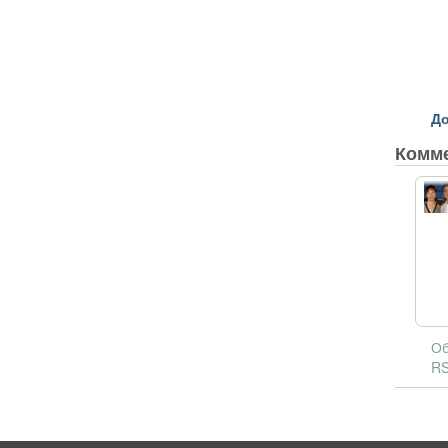
До
Комм
Об
RS