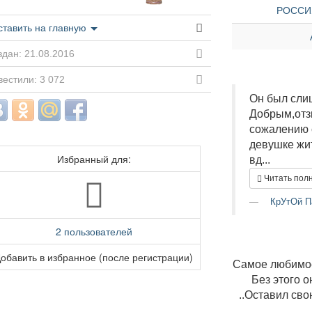
РОССИЯ
ставить на главную
дан: 21.08.2016
естили: 3 072
Он был сли
Добрым,отз
сожалению с
девушке жит
Избранный для:
вд...
Читать пол
КрУтОй П
2 пользователей
обавить в избранное (после регистрации)
Самое любимое
Без этого о
..Оставил сво