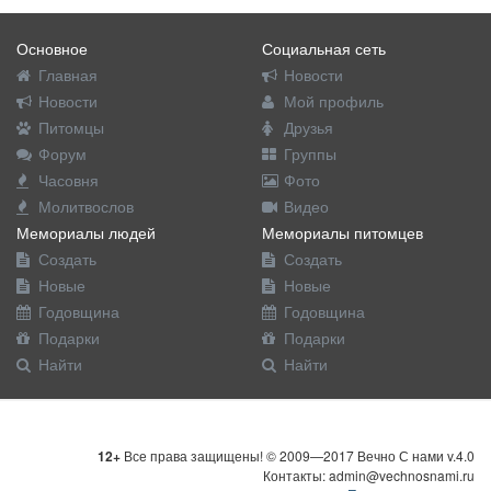
Основное
Социальная сеть
Главная
Новости
Новости
Мой профиль
Питомцы
Друзья
Форум
Группы
Часовня
Фото
Молитвослов
Видео
Мемориалы людей
Мемориалы питомцев
Создать
Создать
Новые
Новые
Годовщина
Годовщина
Подарки
Подарки
Найти
Найти
12+
Все права защищены! © 2009—2017 Вечно С нами v.4.0
Контакты: admin@vechnosnami.ru