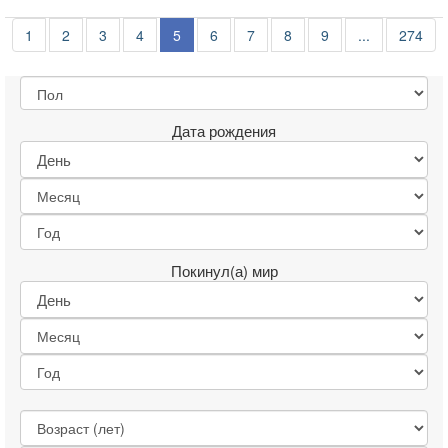
1
2
3
4
5
6
7
8
9
...
274
Дата рождения
Покинул(а) мир