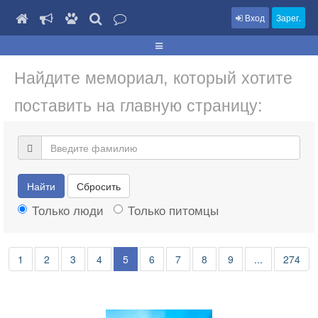
Вход
Зарег.
Найдите мемориал, который хотите
поставить на главную страницу:
Найти
Сбросить
Только люди
Только питомцы
1
2
3
4
5
6
7
8
9
...
274