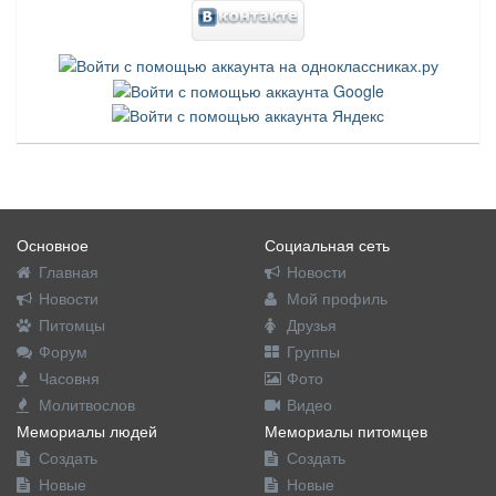
Основное
Социальная сеть
Главная
Новости
Новости
Мой профиль
Питомцы
Друзья
Форум
Группы
Часовня
Фото
Молитвослов
Видео
Мемориалы людей
Мемориалы питомцев
Создать
Создать
Новые
Новые