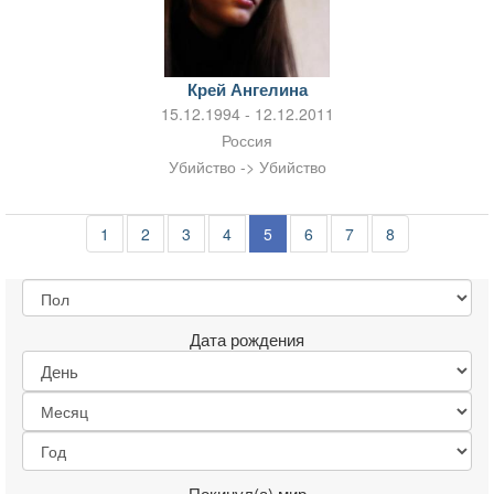
Крей Ангелина
15.12.1994 - 12.12.2011
Россия
Убийство -> Убийство
1
2
3
4
5
6
7
8
Дата рождения
Покинул(а) мир