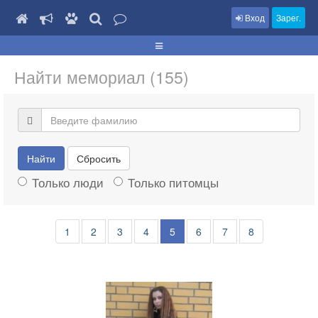
Вход
Зарег.
Найти мемориал (155)
Найти
Сбросить
Только люди
Только питомцы
1
2
3
4
5
6
7
8