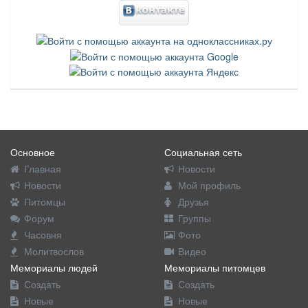
Основное
Социальная сеть
Главная
Новости
Новости
Мой профиль
Питомцы
Друзья
Форум
Группы
Часовня
Фото
Молитвослов
Видео
Мемориалы людей
Мемориалы питомцев
Создать
Создать
Новые
Новые