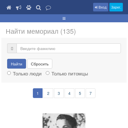
Вход
Зарег.
Найти мемориал (135)
Найти
Сбросить
Только люди
Только питомцы
1
2
3
4
5
7