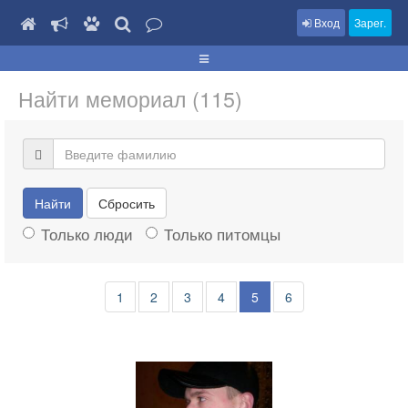
Вход
Зарег.
Найти мемориал (115)
Найти
Сбросить
Только люди
Только питомцы
1
2
3
4
5
6