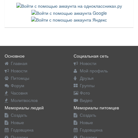
Основное
Социальная сеть
Главная
Новости
Новости
Мой профиль
Питомцы
Друзья
Форум
Группы
Часовня
Фото
Молитвослов
Видео
Мемориалы людей
Мемориалы питомцев
Создать
Создать
Новые
Новые
Годовщина
Годовщина
Подарки
Подарки