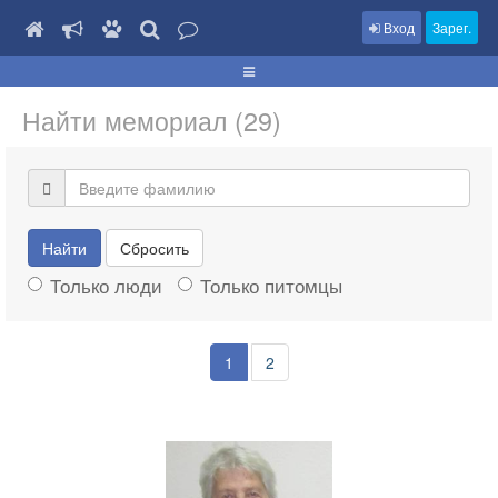
Вход
Зарег.
Найти мемориал (29)
Найти
Сбросить
Только люди
Только питомцы
1
2