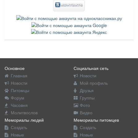
Основное
Социальная сеть
Главная
Новости
Новости
Мой профиль
Питомцы
Друзья
Форум
Группы
Часовня
Фото
Молитвослов
Видео
Мемориалы людей
Мемориалы питомцев
Создать
Создать
Новые
Новые