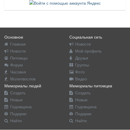
Основное
Социальная сеть
Главная
Новости
Новости
Мой профиль
Питомцы
Друзья
Форум
Группы
Часовня
Фото
Молитвослов
Видео
Мемориалы людей
Мемориалы питомцев
Создать
Создать
Новые
Новые
Годовщина
Годовщина
Подарки
Подарки
Найти
Найти