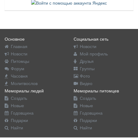
Основное
Социальная сеть
Главная
Новости
Новости
Мой профиль
Питомцы
Друзья
Форум
Группы
Часовня
Фото
Молитвослов
Видео
Мемориалы людей
Мемориалы питомцев
Создать
Создать
Новые
Новые
Годовщина
Годовщина
Подарки
Подарки
Найти
Найти