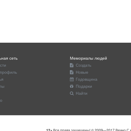
ная сеть
Мемориалы людей
сти
Создать
профиль
Новые
ья
Годовщина
пы
Подарки
Найти
о
12+
Все права защищены! © 2009—2017 Вечно С н