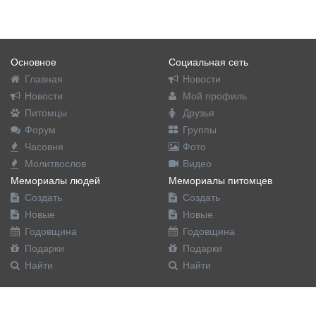
Основное
Социальная сеть
Главная
Новости
Новости
Мой профиль
Питомцы
Друзья
Форум
Группы
Часовня
Фото
Молитвослов
Видео
Мемориалы людей
Мемориалы питомцев
Создать
Создать
Новые
Новые
Годовщина
Годовщина
Подарки
Подарки
Найти
Найти