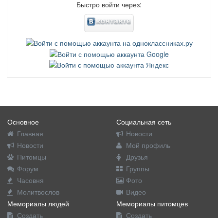
Быстро войти через:
Основное
Социальная сеть
Главная
Новости
Новости
Мой профиль
Питомцы
Друзья
Форум
Группы
Часовня
Фото
Молитвослов
Видео
Мемориалы людей
Мемориалы питомцев
Создать
Создать