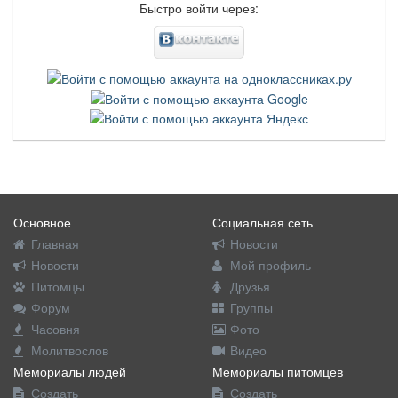
Быстро войти через:
Основное
Социальная сеть
Главная
Новости
Новости
Мой профиль
Питомцы
Друзья
Форум
Группы
Часовня
Фото
Молитвослов
Видео
Мемориалы людей
Мемориалы питомцев
Создать
Создать