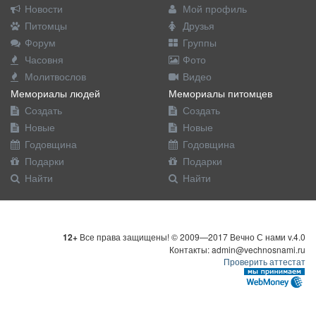
Новости
Мой профиль
Питомцы
Друзья
Форум
Группы
Часовня
Фото
Молитвослов
Видео
Мемориалы людей
Мемориалы питомцев
Создать
Создать
Новые
Новые
Годовщина
Годовщина
Подарки
Подарки
Найти
Найти
12+
Все права защищены! © 2009—2017 Вечно С нами v.4.0
Контакты: admin@vechnosnami.ru
Проверить аттестат