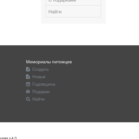
Найти
Мемориалы питомцев
Создать
Новые
Годовщина
Подарки
Найти
ами v.4.0