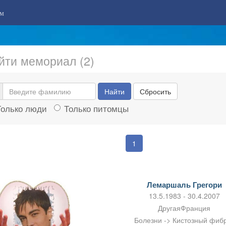
м
йти мемориал (2)
Найти
Сбросить
Только люди
Только питомцы
1
Лемаршаль Грегори
13.5.1983 - 30.4.2007
ДругаяФранция
Болезни -> Кистозный фиб