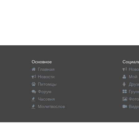
Основное
Социаль
Главная
Ново
Новости
Мой 
Питомцы
Друз
Форум
Груп
Часовня
Фото
Молитвослов
Виде