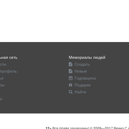
ная сеть
Мемориалы людей
сти
Создать
профиль
Новые
ья
Годовщина
пы
Подарки
Найти
о
12+
Все права защищены! © 2009—2017 Вечно С н