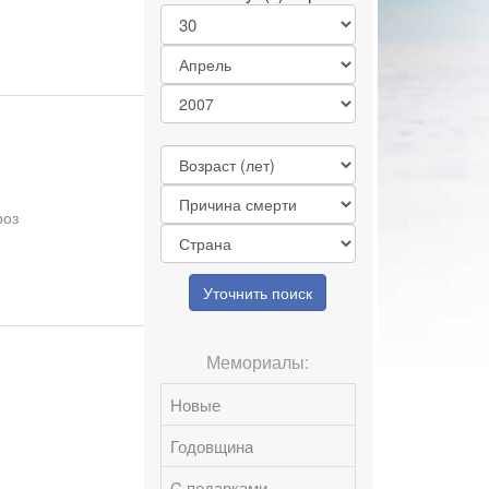
роз
Уточнить поиск
Мемориалы:
Новые
Годовщина
C подарками