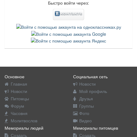
Быстро войти через:
Основное
Социальная сеть
Главная
Новости
Новости
Мой профиль
Питомцы
Друзья
Форум
Группы
Часовня
Фото
Молитвослов
Видео
Мемориалы людей
Мемориалы питомцев
Создать
Создать