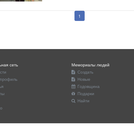
1
ная сеть
Мемориалы людей
сти
Создать
профиль
Новые
ья
Годовщина
пы
Подарки
Найти
о