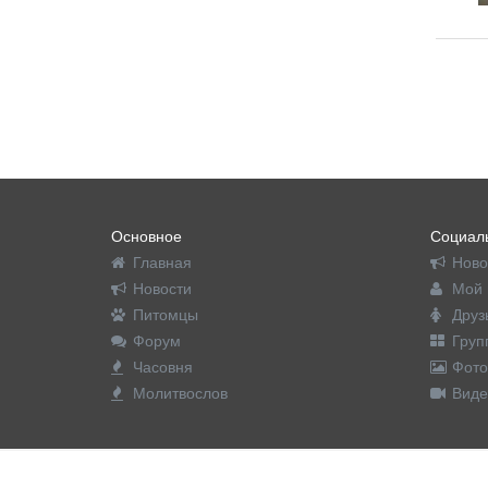
Основное
Социаль
Главная
Ново
Новости
Мой 
Питомцы
Друз
Форум
Груп
Часовня
Фото
Молитвослов
Виде