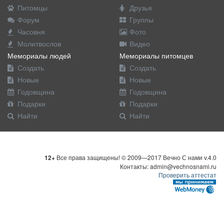
Питомцы
Друзья
Форум
Группы
Часовня
Фото
Молитвослов
Видео
Мемориалы людей
Мемориалы питомцев
Создать
Создать
Новые
Новые
Годовщина
Годовщина
Подарки
Подарки
Найти
Найти
12+
Все права защищены! © 2009—2017 Вечно С нами v.4.0
Контакты: admin@vechnosnami.ru
Проверить аттестат