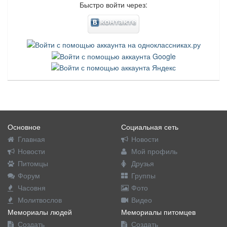
Быстро войти через:
Основное
Социальная сеть
Главная
Новости
Новости
Мой профиль
Питомцы
Друзья
Форум
Группы
Часовня
Фото
Молитвослов
Видео
Мемориалы людей
Мемориалы питомцев
Создать
Создать