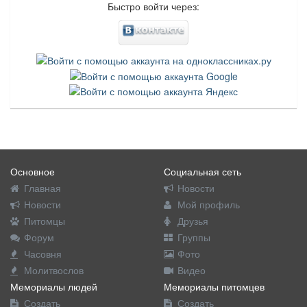
Быстро войти через:
Основное
Социальная сеть
Главная
Новости
Новости
Мой профиль
Питомцы
Друзья
Форум
Группы
Часовня
Фото
Молитвослов
Видео
Мемориалы людей
Мемориалы питомцев
Создать
Создать