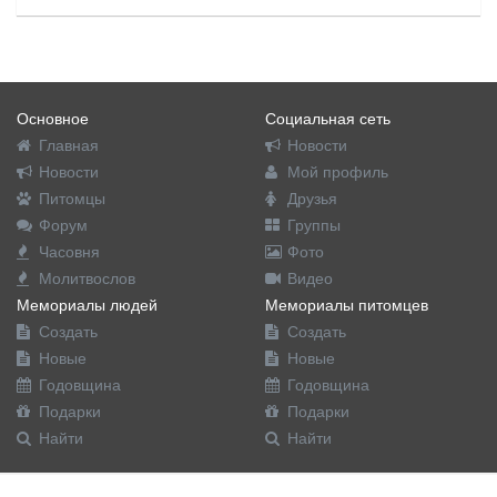
Основное
Социальная сеть
Главная
Новости
Новости
Мой профиль
Питомцы
Друзья
Форум
Группы
Часовня
Фото
Молитвослов
Видео
Мемориалы людей
Мемориалы питомцев
Создать
Создать
Новые
Новые
Годовщина
Годовщина
Подарки
Подарки
Найти
Найти