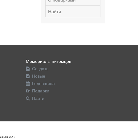
Найти
Мемориалы питомцев
Создать
Новые
Годовщина
Подарки
Найти
ами v.4.0