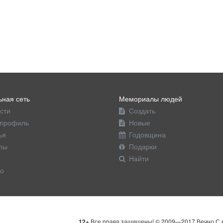
ная сеть
Мемориалы людей
сти
Создать
профиль
Новые
ья
Годовщина
пы
Подарки
Найти
о
12+
Все права защищены! © 2009—2017 Вечно С н