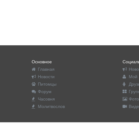
Основное
Социаль
Главная
Ново
Новости
Мой 
Питомцы
Друз
Форум
Груп
Часовня
Фото
Молитвослов
Виде