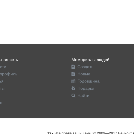
ная сеть
Мемориалы людей
сти
Создать
профиль
Новые
ья
Годовщина
пы
Подарки
Найти
о
12+
Все права защищены! © 2009—2017 Вечно С н