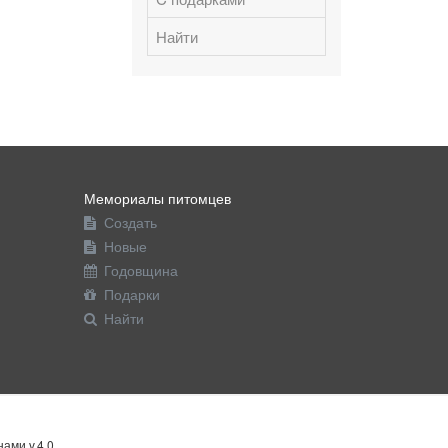
Найти
Мемориалы питомцев
Создать
Новые
Годовщина
Подарки
Найти
ами v.4.0