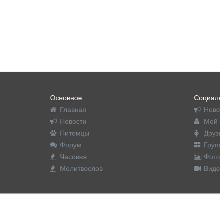
Основное
Социаль
Главная
Ново
Новости
Мой 
Питомцы
Друз
Форум
Груп
Часовня
Фото
Молитвослов
Виде