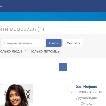
м
йти мемориал (1)
Найти
Сбросить
Только люди
Только питомцы
1
Хан Нафиса
20.2.1988 - 3.6.2013
ДругаяИндия
Суицид