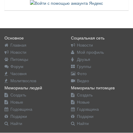
Основное
Социальная сеть
Главная
Новости
Новости
Мой профиль
Питомцы
Друзья
Форум
Группы
Часовня
Фото
Молитвослов
Видео
Мемориалы людей
Мемориалы питомцев
Создать
Создать
Новые
Новые
Годовщина
Годовщина
Подарки
Подарки
Найти
Найти