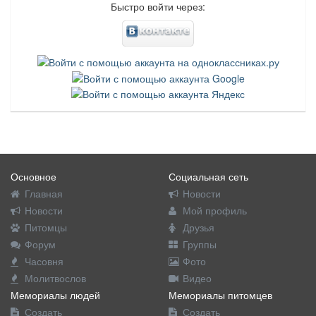
Быстро войти через:
Основное
Социальная сеть
Главная
Новости
Новости
Мой профиль
Питомцы
Друзья
Форум
Группы
Часовня
Фото
Молитвослов
Видео
Мемориалы людей
Мемориалы питомцев
Создать
Создать