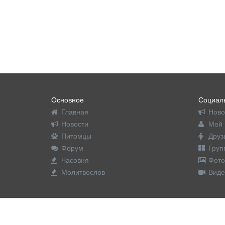
Основное
Социаль
Главная
Ново
Новости
Мой 
Питомцы
Друз
Форум
Груп
Часовня
Фото
Молитвослов
Виде