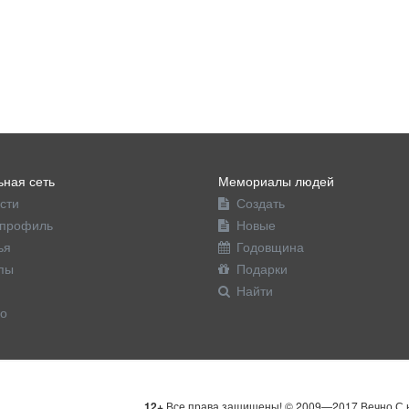
ная сеть
Мемориалы людей
сти
Создать
профиль
Новые
ья
Годовщина
пы
Подарки
Найти
о
12+
Все права защищены! © 2009—2017 Вечно С н