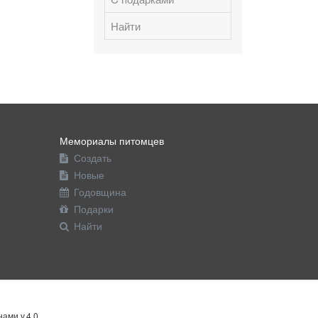
Найти
Мемориалы питомцев
Создать
Новые
Годовщина
Подарки
Найти
ами v.4.0