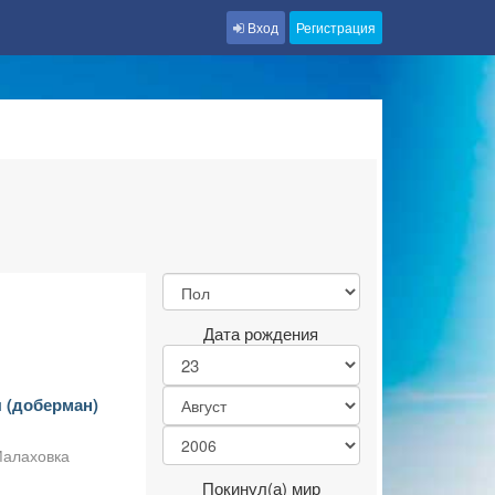
Вход
Регистрация
Дата рождения
 (доберман)
Малаховка
Покинул(а) мир