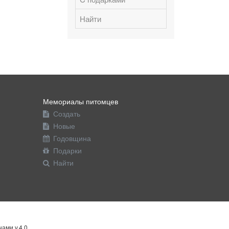
Найти
Мемориалы питомцев
Создать
Новые
Годовщина
Подарки
Найти
ами v.4.0