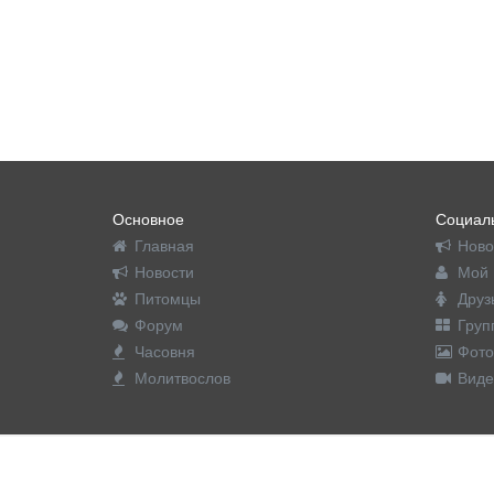
Основное
Социаль
Главная
Ново
Новости
Мой 
Питомцы
Друз
Форум
Груп
Часовня
Фото
Молитвослов
Виде