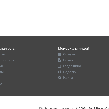
ная сеть
Мемориалы людей
сти
Создать
профиль
Новые
ья
Годовщина
пы
Подарки
Найти
о
12+
Все права защищены! © 2009—2017 Вечно С н