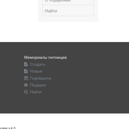
Найти
Мемориалы питомцев
Создать
Новые
Годовщина
Подарки
Найти
ами v.4.0