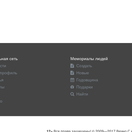
ная сеть
Мемориалы людей
сти
Создать
профиль
Новые
ья
Годовщина
пы
Подарки
Найти
о
12+
Все права защищены! © 2009—2017 Вечно С н