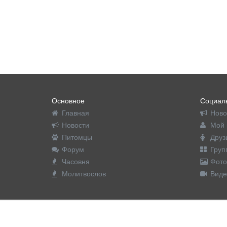
Основное
Социаль
Главная
Ново
Новости
Мой 
Питомцы
Друз
Форум
Груп
Часовня
Фото
Молитвослов
Виде