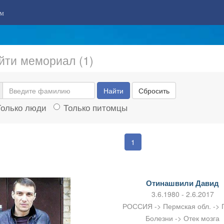
м
йти мемориал (1)
Найти
Сбросить
Только люди
Только питомцы
1
Отинашвили Давид
3.6.1980 - 2.6.2017
РОССИЯ -> Пермская обл. ->
Болезни -> Отек мозга