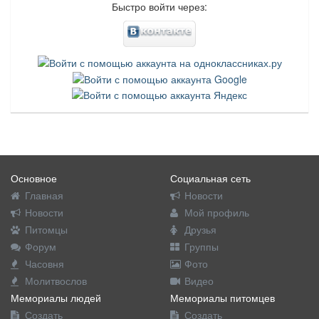
Быстро войти через:
Основное
Социальная сеть
Главная
Новости
Новости
Мой профиль
Питомцы
Друзья
Форум
Группы
Часовня
Фото
Молитвослов
Видео
Мемориалы людей
Мемориалы питомцев
Создать
Создать