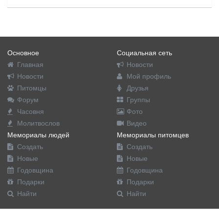
Основное
Социальная сеть
Главная
Новости
Новости
Мой профиль
Питомцы
Друзья
Форум
Группы
Часовня
Фото
Молитвослов
Видео
Мемориалы людей
Мемориалы питомцев
Создать
Создать
Новые
Новые
Годовщина
Годовщина
Подарки
Подарки
Найти
Найти