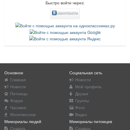
Быстро войти через:
Основное
Социальная сеть
Главная
Новости
Новости
Мой профиль
Питомцы
Друзья
Форум
Группы
Часовня
Фото
Молитвослов
Видео
Мемориалы людей
Мемориалы питомцев
Создать
Создать