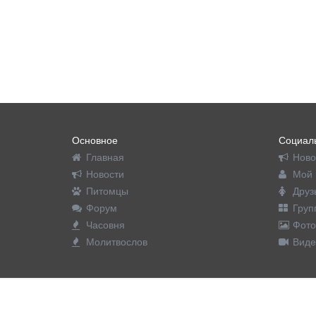
Основное
Социаль
Главная
Ново
Новости
Мой 
Питомцы
Друз
Форум
Груп
Часовня
Фото
Молитвослов
Виде