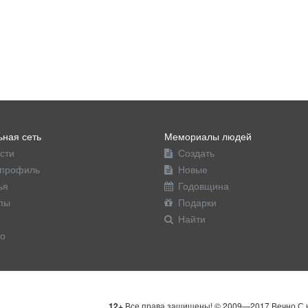
ная сеть
Мемориалы людей
сти
Создать
профиль
Новые
ья
Годовщина
пы
Подарки
Найти
о
12+
Все права защищены! © 2009—2017 Вечно С н