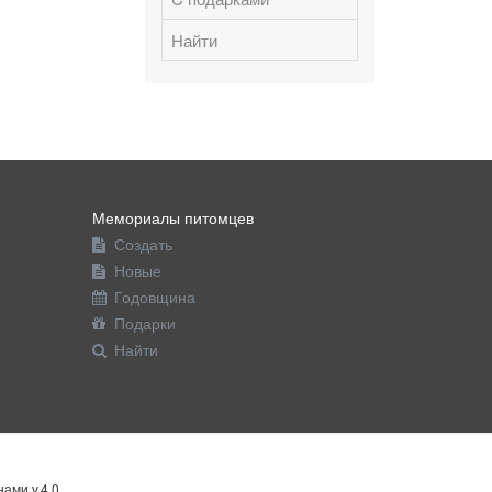
Найти
Мемориалы питомцев
Создать
Новые
Годовщина
Подарки
Найти
ами v.4.0