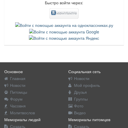
Быстро войти через:
Основное
Социальная сеть
Главная
Новости
Новости
Мой профиль
Питомцы
Друзья
Форум
Группы
Часовня
Фото
Молитвослов
Видео
Мемориалы людей
Мемориалы питомцев
Создать
Создать